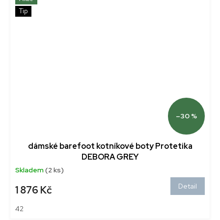
Tip
–30 %
dámské barefoot kotníkové boty Protetika
DEBORA GREY
Skladem
(2 ks)
Detail
1 876 Kč
42