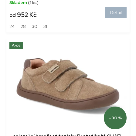
Skladem
(1 ks)
Detail
952 Kč
od
24
28
30
31
Akce
–30 %