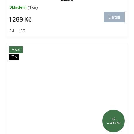
Skladem
(1 ks)
Detail
1 289 Kč
34
35
Akce
Tip
až
–40 %