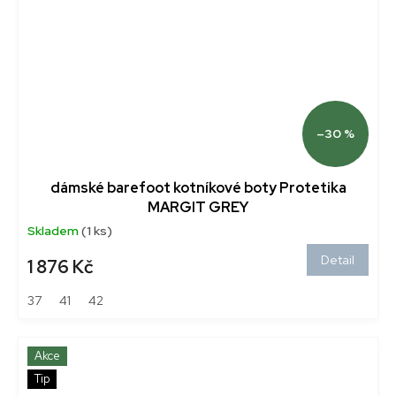
–30 %
dámské barefoot kotníkové boty Protetika
MARGIT GREY
Skladem
(1 ks)
Detail
1 876 Kč
37
41
42
Akce
Tip