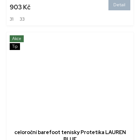
Detail
903 Kč
31
33
Akce
Tip
celoroční barefoot tenisky Protetika LAUREN
BLUE