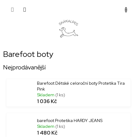
Přejít
NÁKUP
na
obsah
KOŠÍK
Barefoot boty
Nejprodávanější
Barefoot Dětské celoroční boty Protetika Tira
Pink
Skladem
(1 ks)
1 036 Kč
barefoot Protetika HARDY JEANS
Skladem
(1 ks)
1 480 Kč