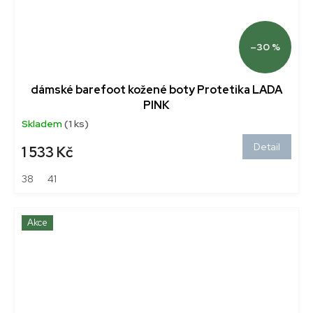
–30 %
dámské barefoot kožené boty Protetika LADA
PINK
Skladem
(1 ks)
Detail
1 533 Kč
38
41
Akce