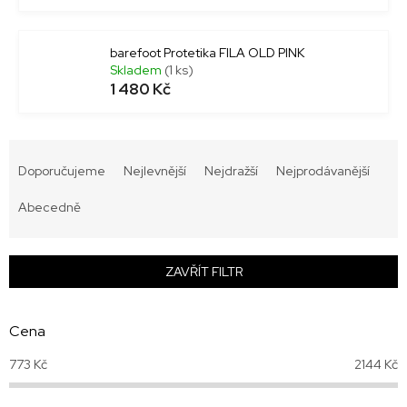
barefoot Protetika FILA OLD PINK
Skladem
(1 ks)
1 480 Kč
Ř
a
Doporučujeme
Nejlevnější
Nejdražší
Nejprodávanější
z
e
Abecedně
n
í
p
ZAVŘÍT FILTR
r
o
d
Cena
u
773
Kč
2144
Kč
k
t