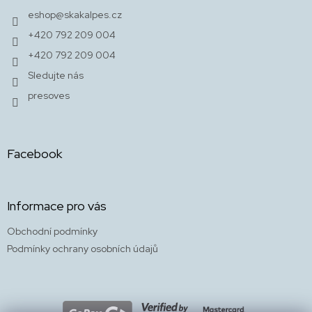
t
k
eshop
@
skakalpes.cz
y
í
+420 792 209 004
v
ý
+420 792 209 004
p
Sledujte nás
i
s
presoves
u
Facebook
Informace pro vás
Obchodní podmínky
Podmínky ochrany osobních údajů