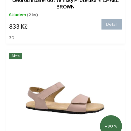
celoroční barefoot tenisky Protetika MICHAEL
BROWN
Skladem
(2 ks)
Detail
833 Kč
30
Akce
–30 %