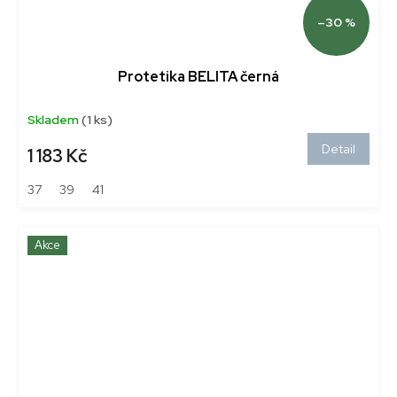
–30 %
Protetika BELITA černá
Skladem
(1 ks)
Detail
1 183 Kč
37
39
41
Akce