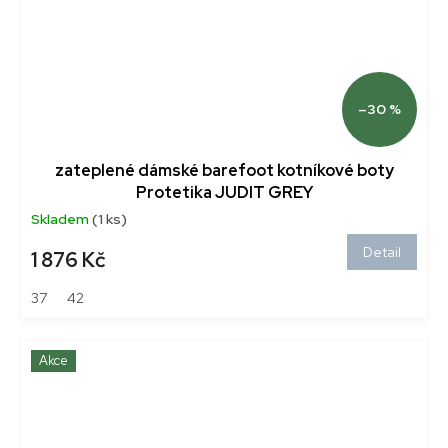
–30 %
zateplené dámské barefoot kotníkové boty
Protetika JUDIT GREY
Skladem
(1 ks)
Detail
1 876 Kč
37
42
Akce