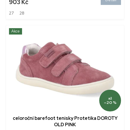
903 Kč
27
28
Akce
až
–20 %
celoroční barefoot tenisky Protetika DOROTY
OLD PINK