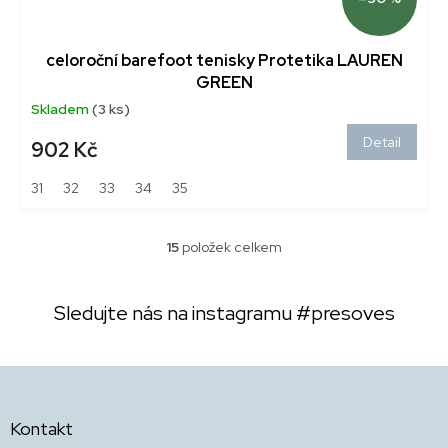
celoroční barefoot tenisky Protetika LAUREN
GREEN
Skladem
(3 ks)
Detail
902 Kč
31
32
33
34
35
15
položek celkem
O
v
l
Sledujte nás na instagramu
#presoves
á
d
a
c
Z
í
á
p
p
r
Kontakt
a
v