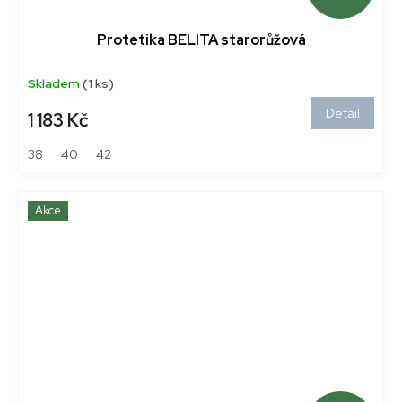
Protetika BELITA starorůžová
Skladem
(1 ks)
Detail
1 183 Kč
38
40
42
Akce