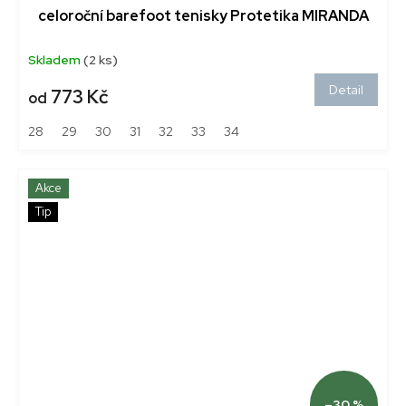
celoroční barefoot tenisky Protetika MIRANDA
Skladem
(2 ks)
Detail
773 Kč
od
28
29
30
31
32
33
34
Akce
Tip
–30 %