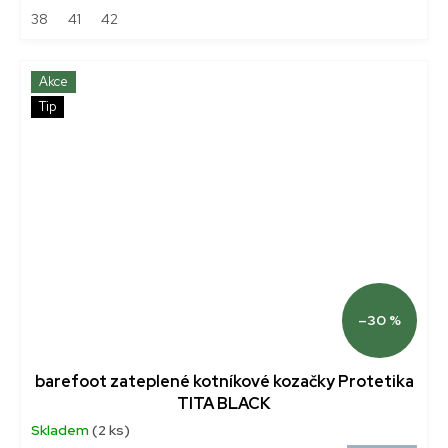
38
41
42
Akce
Tip
–30 %
barefoot zateplené kotníkové kozačky Protetika
TITA BLACK
Skladem
(2 ks)