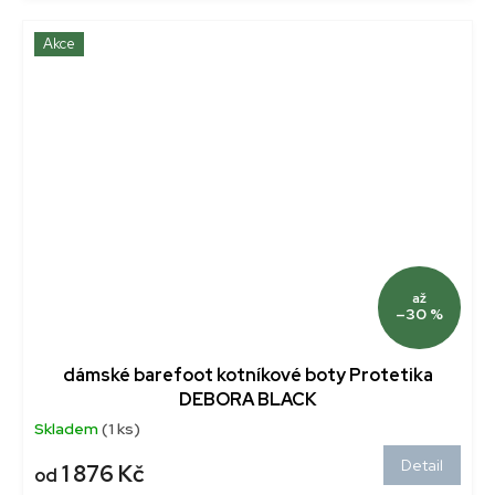
Akce
až
–30 %
dámské barefoot kotníkové boty Protetika
DEBORA BLACK
Skladem
(1 ks)
Detail
1 876 Kč
od