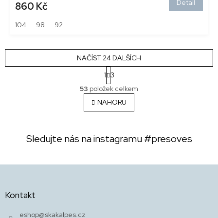
Detail
860 Kč
104
98
92
NAČÍST 24 DALŠÍCH
S
1
3
t
O
r
53
položek celkem
v
á
l
NAHORU
n
á
k
o
d
v
a
á
Sledujte nás na instagramu
#presoves
c
n
í
í
p
r
Z
v
á
k
p
Kontakt
y
a
v
t
ý
eshop
@
skakalpes.cz