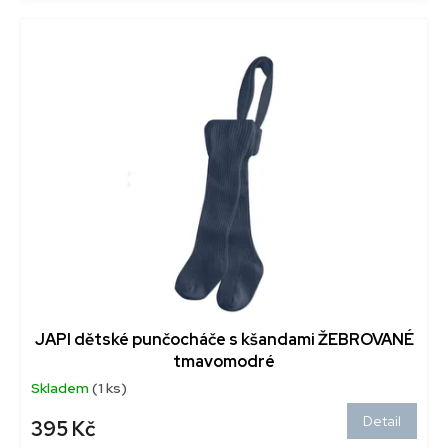
JAPI dětské punčocháče s kšandami ŽEBROVANÉ
tmavomodré
Skladem
(1 ks)
Detail
395 Kč