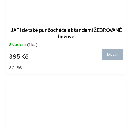
JAPI dětské punčocháče s kšandami ŽEBROVANÉ
béžové
Skladem
(1 ks)
Detail
395 Kč
80-86