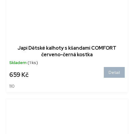
Japi Dětské kalhoty s kšandami COMFORT
červeno-černá kostka
Skladem
(1 ks)
Detail
659 Kč
110