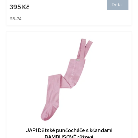
Detail
395 Kč
68-74
JAPI Dětské punčocháče s kšandami
BAMBUSOVÉ růžové