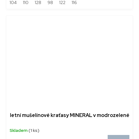
104
110
128
98
122
116
letní mušelínové kraťasy MINERAL v modrozelené
Skladem
(1 ks)