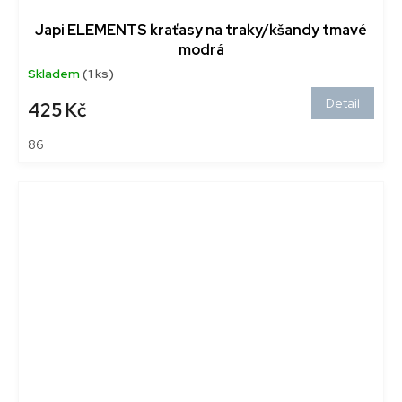
Japi ELEMENTS kraťasy na traky/kšandy tmavé
modrá
Skladem
(1 ks)
Detail
425 Kč
86