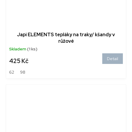
Japi ELEMENTS tepláky na traky/ kšandy v
růžové
Skladem
(1 ks)
Detail
425 Kč
62
98