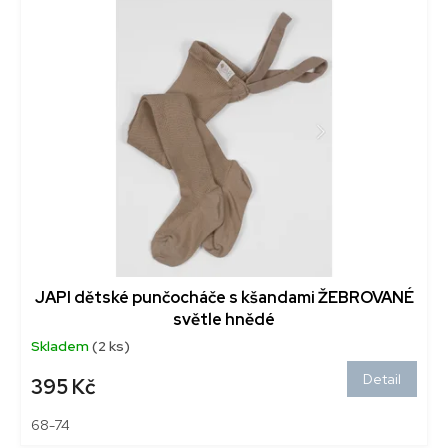
r
p
o
i
d
s
u
p
k
r
t
o
ů
d
u
k
t
ů
JAPI dětské punčocháče s kšandami ŽEBROVANÉ
světle hnědé
Skladem
(2 ks)
Detail
395 Kč
68-74