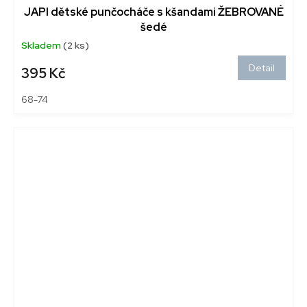
JAPI dětské punčocháče s kšandami ŽEBROVANÉ
šedé
Skladem
(2 ks)
Detail
395 Kč
68-74