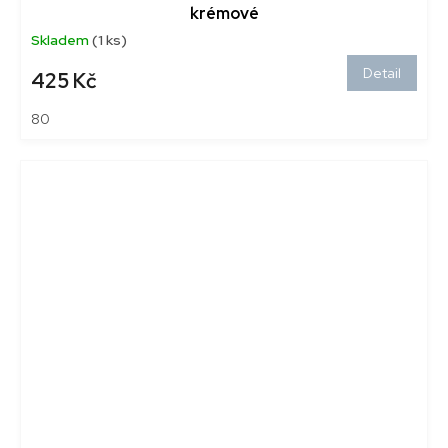
krémové
Skladem
(1 ks)
Detail
425 Kč
80