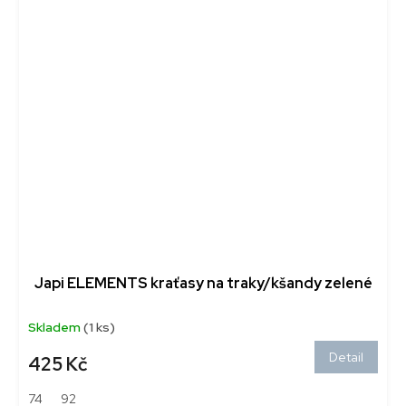
Japi ELEMENTS kraťasy na traky/kšandy zelené
Skladem
(1 ks)
Detail
425 Kč
74
92