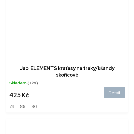
Japi ELEMENTS kraťasy na traky/kšandy
skořicové
Skladem
(1 ks)
Detail
425 Kč
74
86
80