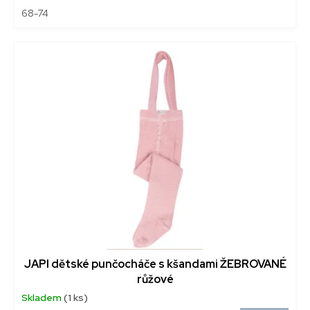
68-74
JAPI dětské punčocháče s kšandami ŽEBROVANÉ
růžové
Skladem
(1 ks)