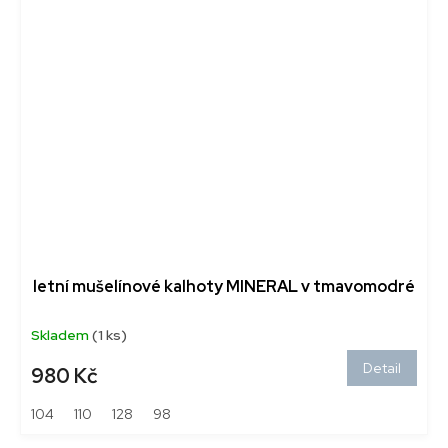
letní mušelínové kalhoty MINERAL v tmavomodré
Skladem
(1 ks)
Detail
980 Kč
104
110
128
98