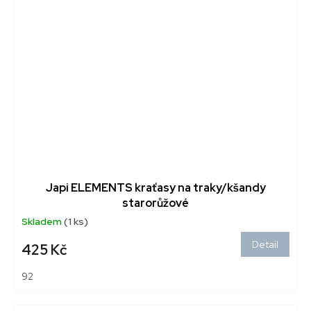
Japi ELEMENTS kraťasy na traky/kšandy
starorůžové
Skladem
(1 ks)
Detail
425 Kč
92