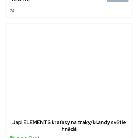
74
Japi ELEMENTS kraťasy na traky/kšandy světle
hnědá
Skladem
(1 ks)