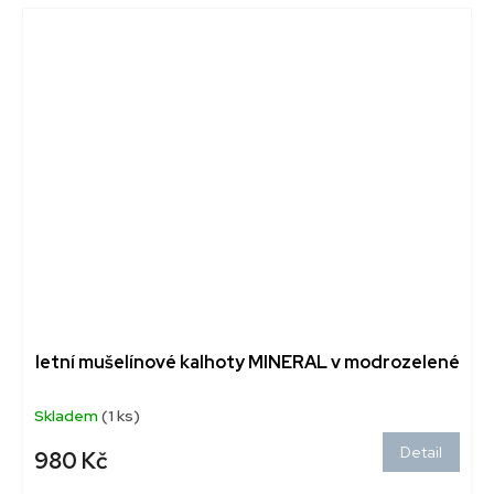
letní mušelínové kalhoty MINERAL v modrozelené
Skladem
(1 ks)
Detail
980 Kč