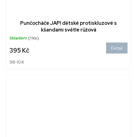
Punčocháče JAPI dětské protiskluzové s
kšandami světle růžová
Skladem
(1 ks)
Detail
395 Kč
98-104