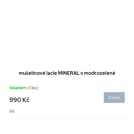
mušelínové lacle MINERAL v modrozelené
Skladem
(1 ks)
Detail
990 Kč
86