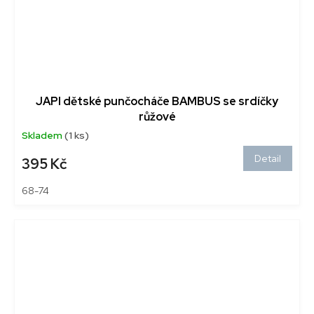
JAPI dětské punčocháče BAMBUS se srdíčky
růžové
Skladem
(1 ks)
Detail
395 Kč
68-74