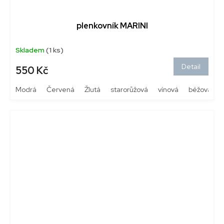
plenkovník MARINI
Skladem
(1 ks)
Detail
550 Kč
Modrá
Červená
Žlutá
starorůžová
vínová
béžová