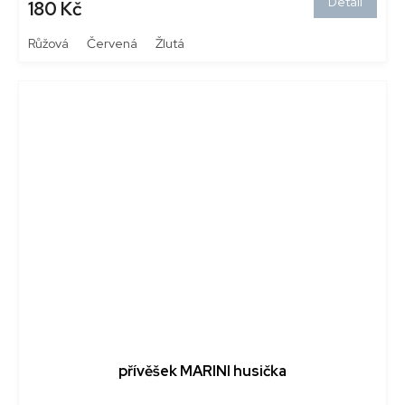
Detail
180 Kč
Růžová
Červená
Žlutá
přívěšek MARINI husička