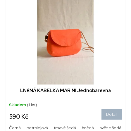
LNĚNÁ KABELKA MARINI Jednobarevna
Skladem
(1 ks)
Detail
590 Kč
Černá
petrolejová
tmavě šedá
hnědá
světle šedá
T