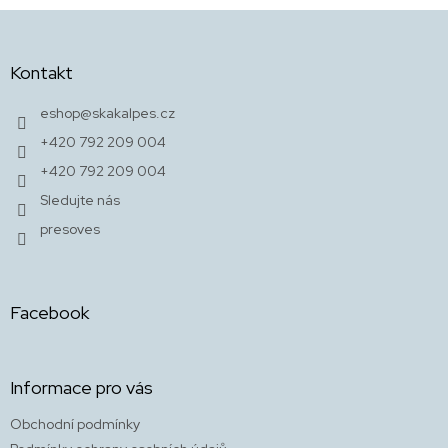
c
Z
í
á
p
p
r
Kontakt
a
v
t
k
eshop
@
skakalpes.cz
y
í
+420 792 209 004
v
ý
+420 792 209 004
p
Sledujte nás
i
s
presoves
u
Facebook
Informace pro vás
Obchodní podmínky