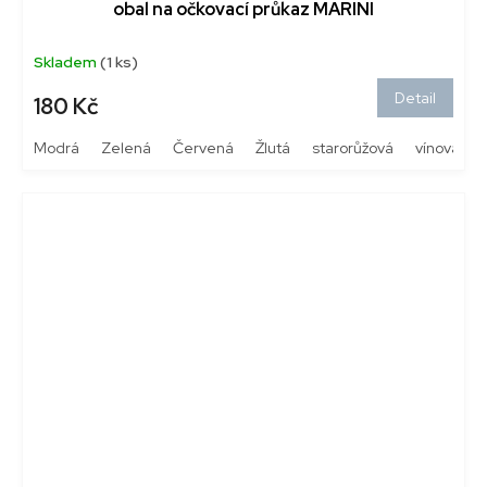
obal na očkovací průkaz MARINI
Skladem
(1 ks)
Detail
180 Kč
Modrá
Zelená
Červená
Žlutá
starorůžová
vínová