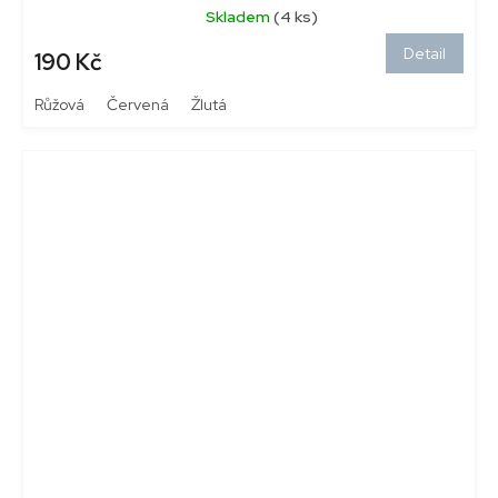
Skladem
(4 ks)
Průměrné
hodnocení
Detail
190 Kč
produktu
je
5,0
Růžová
Červená
Žlutá
z
5
hvězdiček.