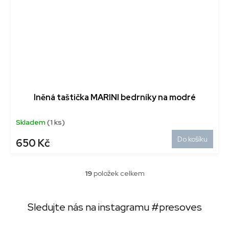
lněná taštička MARINI bedrníky na modré
Skladem
(1 ks)
Do košíku
650 Kč
19
položek celkem
O
v
l
Sledujte nás na instagramu
#presoves
á
d
a