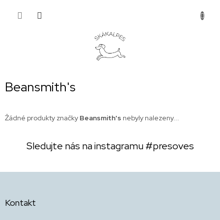
Přejít
NÁKUP
na
obsah
KOŠÍK
Beansmith's
Žádné produkty značky
Beansmith's
nebyly nalezeny...
Sledujte nás na instagramu
#presoves
Z
á
p
Kontakt
a
t