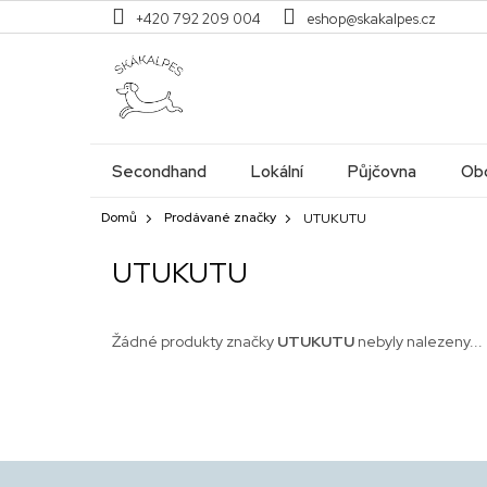
Přejít
+420 792 209 004
eshop@skakalpes.cz
na
obsah
Secondhand
Lokální
Půjčovna
Obc
Domů
Prodávané značky
UTUKUTU
UTUKUTU
Žádné produkty značky
UTUKUTU
nebyly nalezeny...
Z