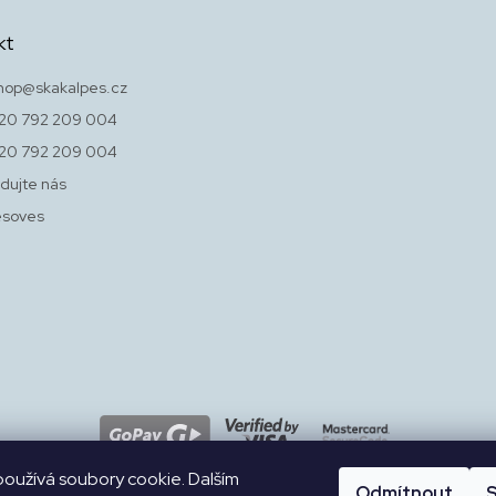
kt
hop
@
skakalpes.cz
20 792 209 004
20 792 209 004
dujte nás
esoves
oužívá soubory cookie. Dalším
Odmítnout
S