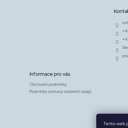
á
p
Konta
a
t
es
í
+4
+4
Sle
pr
Informace pro vás
Obchodní podmínky
Podmínky ochrany osobních údajů
Tento web p