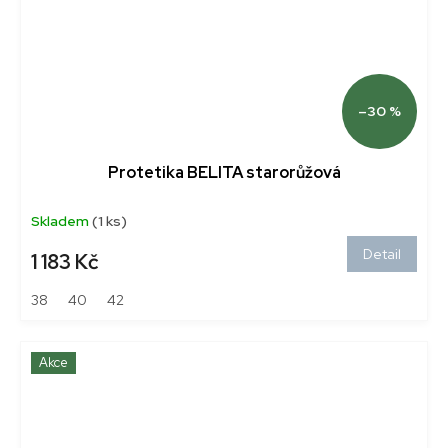
–30 %
Protetika BELITA starorůžová
Skladem
(1 ks)
Detail
1 183 Kč
38
40
42
Akce