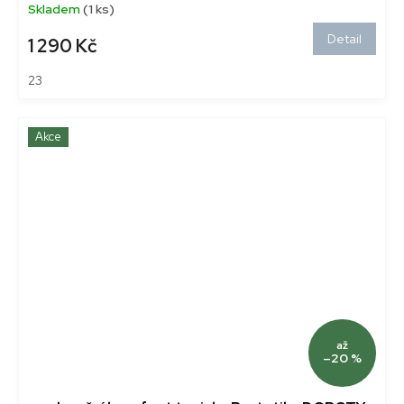
Skladem
(1 ks)
Detail
1 290 Kč
23
Akce
až
–20 %