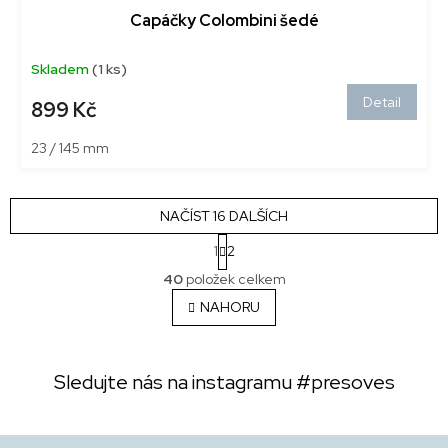
Capáčky Colombini šedé
Skladem
(1 ks)
Detail
899 Kč
23 / 145 mm
NAČÍST 16 DALŠÍCH
S
1
2
t
O
r
40
položek celkem
v
á
l
NAHORU
n
á
k
o
d
v
a
á
Sledujte nás na instagramu
#presoves
c
n
í
í
p
r
Z