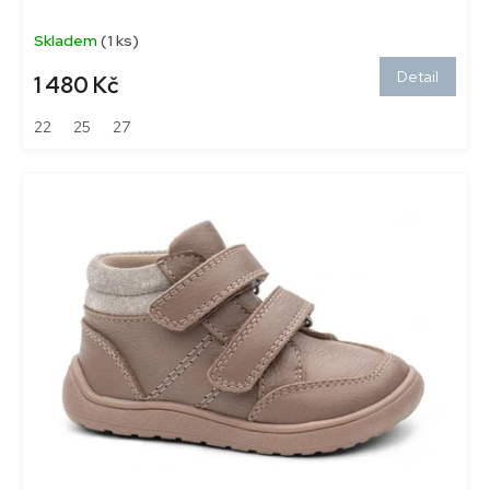
Skladem
(1 ks)
Detail
1 480 Kč
22
25
27