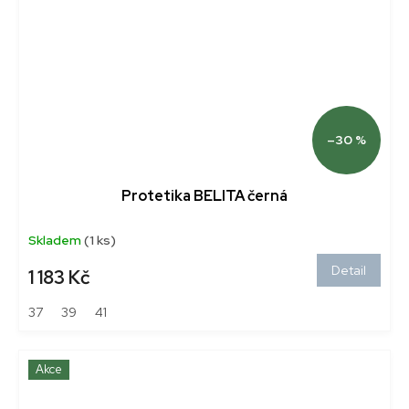
–30 %
Protetika BELITA černá
Skladem
(1 ks)
Detail
1 183 Kč
37
39
41
Akce