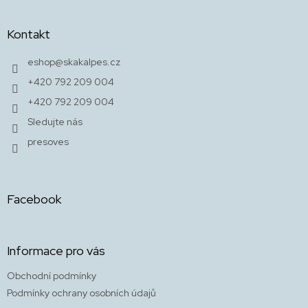
v
á
k
p
Kontakt
y
a
v
t
ý
eshop
@
skakalpes.cz
í
p
+420 792 209 004
i
s
+420 792 209 004
u
Sledujte nás
presoves
Facebook
Informace pro vás
Obchodní podmínky
Podmínky ochrany osobních údajů