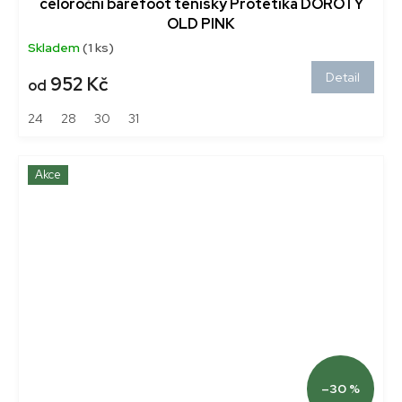
celoroční barefoot tenisky Protetika DOROTY
OLD PINK
Skladem
(1 ks)
Detail
952 Kč
od
24
28
30
31
Akce
–30 %