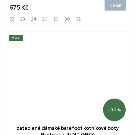
Detail
675 Kč
22
23
24
26
29
30
32
Akce
–30 %
zateplené dámské barefoot kotníkové boty
Protetika JUDIT GREY