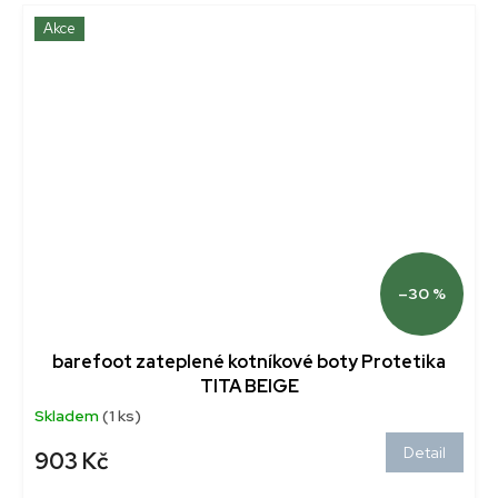
Akce
–30 %
barefoot zateplené kotníkové boty Protetika
TITA BEIGE
Skladem
(1 ks)
Detail
903 Kč