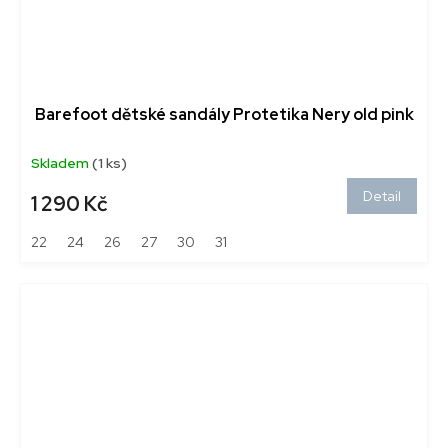
Barefoot dětské sandály Protetika Nery old pink
Skladem
(1 ks)
Detail
1 290 Kč
22
24
26
27
30
31