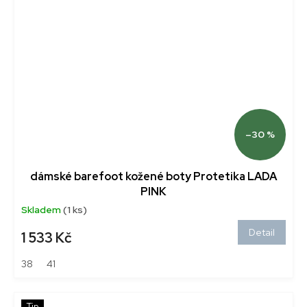
–30 %
dámské barefoot kožené boty Protetika LADA
PINK
Skladem
(1 ks)
Detail
1 533 Kč
38
41
Tip