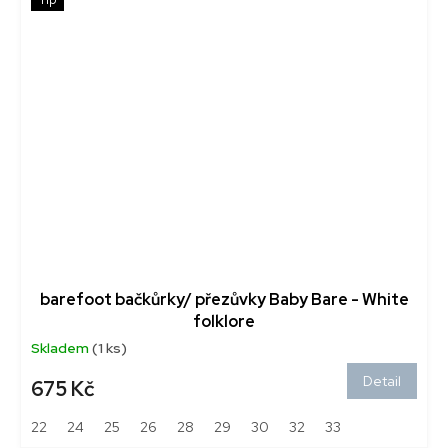
barefoot bačkůrky/ přezůvky Baby Bare - White
folklore
Skladem
(1 ks)
Detail
675 Kč
22
24
25
26
28
29
30
32
33