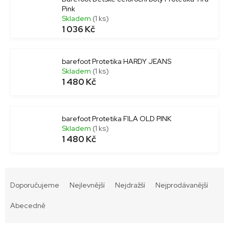
Pink
Skladem
(1 ks)
1 036 Kč
barefoot Protetika HARDY JEANS
Skladem
(1 ks)
1 480 Kč
barefoot Protetika FILA OLD PINK
Skladem
(1 ks)
1 480 Kč
Ř
a
Doporučujeme
Nejlevnější
Nejdražší
Nejprodávanější
z
e
Abecedně
n