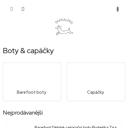
Přejít
NÁKUP
na
obsah
KOŠÍK
Boty & capáčky
Barefoot boty
Capáčky
Nejprodávanější
Barefoot Dětské celoroční boty Protetika Tira