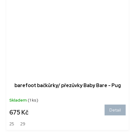
barefoot bačkůrky/ přezůvky Baby Bare - Pug
Skladem
(1 ks)
Detail
675 Kč
25
29