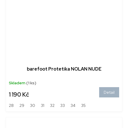
barefoot Protetika NOLAN NUDE
Skladem
(1 ks)
Detail
1 190 Kč
28
29
30
31
32
33
34
35