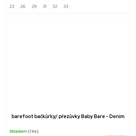
23
26
29
31
32
33
barefoot bačkůrky/ přezůvky Baby Bare - Denim
Skladem
(1 ks)