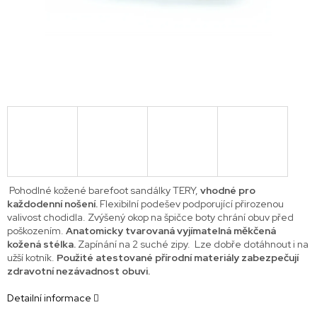
Pohodlné kožené barefoot sandálky TERY,
v
hodné pro
každodenní nošení.
Flexibilní podešev podporující přirozenou
valivost chodidla. Zvýšený okop na špičce boty chrání obuv před
poškozením.
Anatomicky tvarovaná vyjímatelná měkčená
kožená stélka.
Zapínání na 2 suché zipy. Lze dobře dotáhnout i na
užší kotník.
Použité atestované přírodní materiály zabezpečují
zdravotní nezávadnost obuvi.
Detailní informace