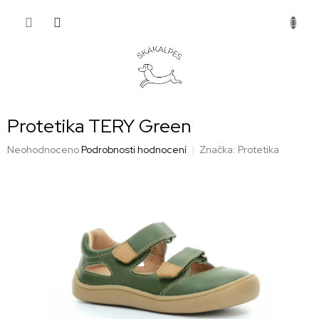
Přejít
NÁKUP
na
obsah
KOŠÍK
Protetika TERY Green
Průměrné
Neohodnoceno
Podrobnosti hodnocení
Značka:
Protetika
hodnocení
produktu
je
0,0
z
5
hvězdiček.