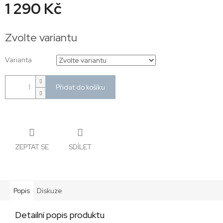
1 290 Kč
Měrná
cena:
Zvolte variantu
Varianta
Přidat do košíku
ZEPTAT SE
SDÍLET
Popis
Diskuze
Detailní popis produktu