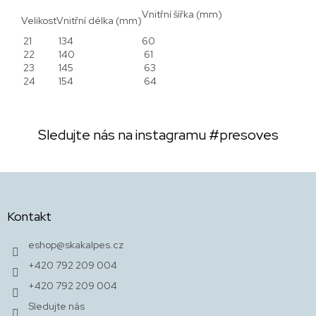
Vnitřní šířka (mm)
Velikost
Vnitřní délka (mm)
21
134
60
22
140
61
23
145
63
24
154
64
Sledujte nás na instagramu
#presoves
Z
á
p
Kontakt
a
t
eshop
@
skakalpes.cz
í
+420 792 209 004
+420 792 209 004
Sledujte nás