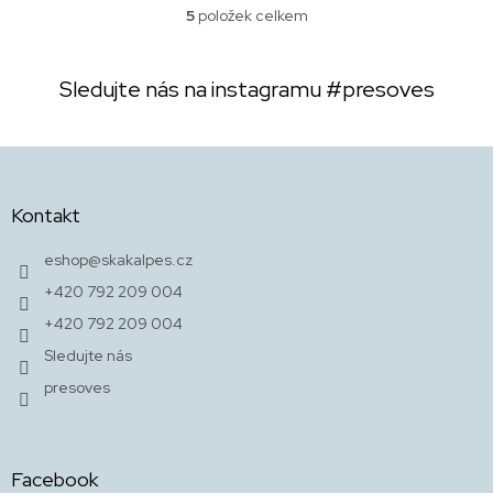
5
položek celkem
O
v
l
Sledujte nás na instagramu
#presoves
á
d
a
c
Z
í
á
p
p
r
Kontakt
a
v
t
k
eshop
@
skakalpes.cz
y
í
+420 792 209 004
v
ý
+420 792 209 004
p
Sledujte nás
i
s
presoves
u
Facebook