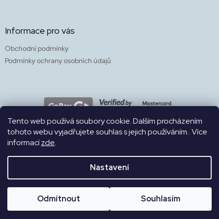
Informace pro vás
Obchodní podmínky
Podmínky ochrany osobních údajů
Tento web používá soubory cookie. Dalším procházením
tohoto webu vyjadřujete souhlas s jejich používáním.. Více
informací
zde
.
WEB
Nastavení
Naše bezbariérová prodejna a kavárna s herničkou a zahradou 4v1
Copyright 2026
SKÁKALPES
. Všechna práva vyhrazena.
na Francouzské 15 je otevřena PO-PÁ 8.30-19h., SO a NE 10-19h.
Odmítnout
Souhlasím
Těšíme se na vás!
Vytvořil Shoptet