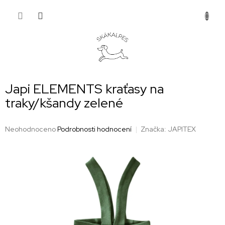
Přejít
NÁKUP
na
obsah
KOŠÍK
Japi ELEMENTS kraťasy na
traky/kšandy zelené
Průměrné
Neohodnoceno
Podrobnosti hodnocení
Značka:
JAPITEX
hodnocení
produktu
je
0,0
z
5
hvězdiček.