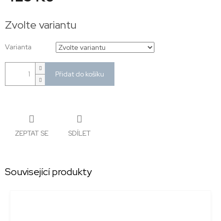
Měrná
cena:
Zvolte variantu
Varianta
Přidat do košíku
ZEPTAT SE
SDÍLET
Související produkty