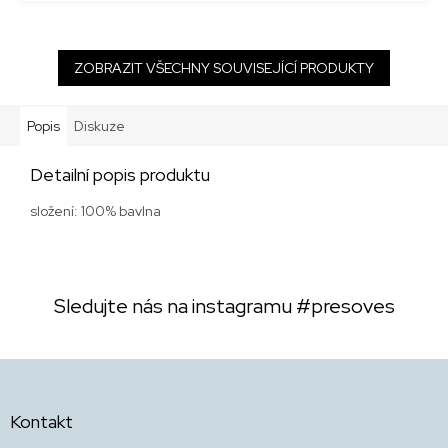
ZOBRAZIT VŠECHNY SOUVISEJÍCÍ PRODUKTY
Popis
Diskuze
Detailní popis produktu
složení: 100% bavlna
Sledujte nás na instagramu
#presoves
Z
á
p
Kontakt
a