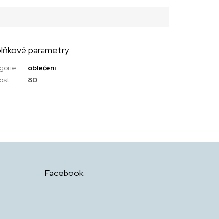
lňkové parametry
gorie
:
oblečení
kost
:
80
Facebook