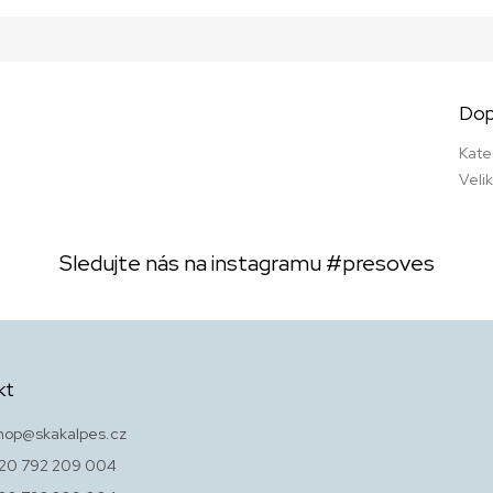
Dop
Kate
Veli
Sledujte nás na instagramu
#presoves
kt
hop
@
skakalpes.cz
20 792 209 004