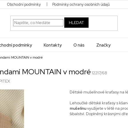
Obchodní podmínky
Podmínky ochrany osobních údajů
HLEDAT
hodní podmínky
Kontakty
O nás
Značky
 kšandami MOUNTAIN v modré
kšandami MOUNTAIN v modré
12217/68
PITEX
Dětské mušelínové kraťasy na lé
Lehoučké dětské kraťasy s kša
mušelínu
využijete v létě na p
šibalství. Doplněný krásnými dř