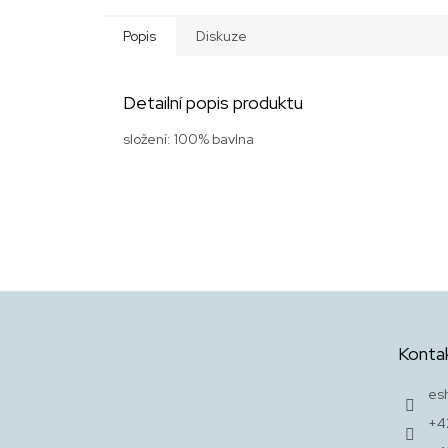
Popis
Diskuze
Detailní popis produktu
složení: 100% bavlna
Z
á
p
Konta
a
t
es
í
+4