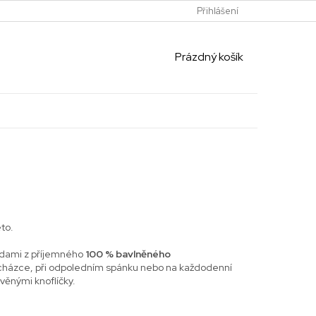
Přihlášení
NÁKUPNÍ
Prázdný košík
KOŠÍK
to.
ndami z příjemného
100 % bavlněného
rocházce, při odpoledním spánku nebo na každodenní
evěnými knoflíčky.