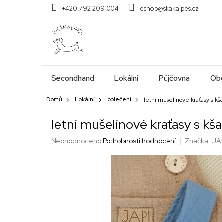
Přejít
+420 792 209 004
eshop@skakalpes.cz
na
obsah
Secondhand
Lokální
Půjčovna
Obc
Domů
Lokální
oblečení
letní mušelínové kraťasy s
letní mušelínové kraťasy s 
Průměrné
Neohodnoceno
Podrobnosti hodnocení
Značka:
JA
hodnocení
produktu
je
0,0
z
5
hvězdiček.