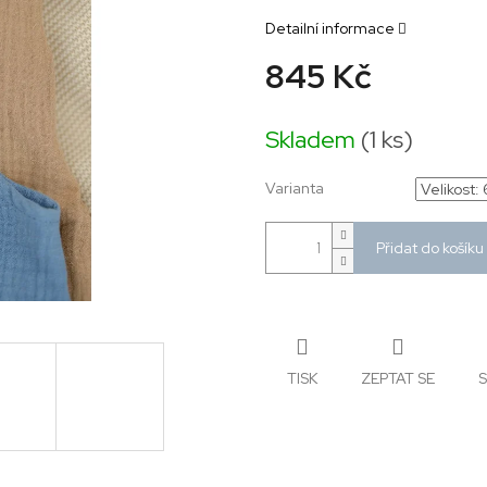
Detailní informace
845 Kč
Měrná
cena:
Skladem
(1 ks)
Varianta
Přidat do košíku
TISK
ZEPTAT SE
S