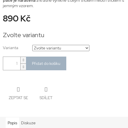
pase je nařasená
a krásně vynikne s bílým tričkem nebo i tričkem s
jemným vzorem.
890 Kč
Měrná
cena:
Zvolte variantu
Varianta
Přidat do košíku
ZEPTAT SE
SDÍLET
Popis
Diskuze