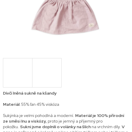
Dívčí lněná sukně na kšandy
Materiál:
55% ľan 45% viskóza
Sukýnka je velmi pohodlná a moderní.
Materiál je 100% přírodní
ze směsi lnu a viskózy,
proto je jemný a příjemný pro
pokožku.
Sukni jsme doplnili o volánky na šlích
na vrchním díly.
V