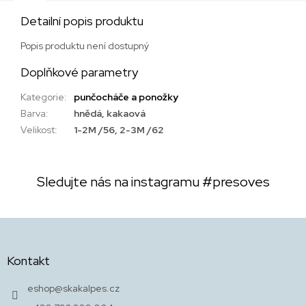
Detailní popis produktu
Popis produktu není dostupný
Doplňkové parametry
Kategorie
:
punčocháče a ponožky
Barva
:
hnědá, kakaová
Velikost
:
1-2M /56, 2-3M /62
Sledujte nás na instagramu
#presoves
Z
á
p
Kontakt
a
t
eshop
@
skakalpes.cz
í