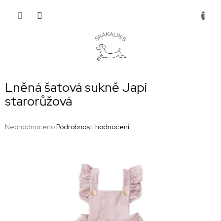
Přejít
NÁKUP
na
obsah
KOŠÍK
Lněná šatová sukně Japi
starorůžová
Průměrné
Neohodnoceno
Podrobnosti hodnocení
hodnocení
produktu
je
0,0
z
5
hvězdiček.