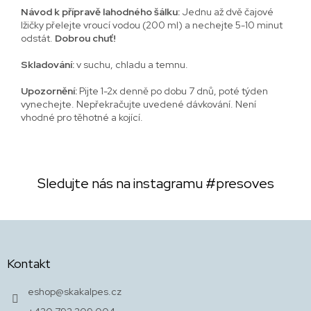
Návod k přípravě lahodného šálku:
Jednu až dvě čajové
lžičky přelejte vroucí vodou (200 ml) a nechejte 5-10 minut
odstát.
Dobrou chuť!
Skladování:
v suchu, chladu a temnu.
Upozornění:
Pijte 1-2x denně po dobu 7 dnů, poté týden
vynechejte. Nepřekračujte uvedené dávkování. Není
vhodné pro těhotné a kojící.
Sledujte nás na instagramu
#presoves
Z
á
p
Kontakt
a
t
eshop
@
skakalpes.cz
í