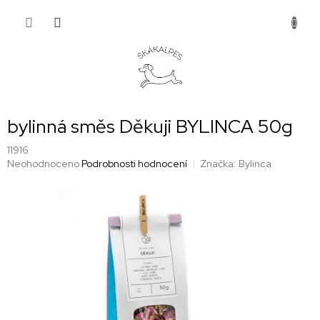
Přejít
NÁKUP
na
obsah
KOŠÍK
bylinná směs Děkuji BYLINCA 50g
11916
Průměrné
Neohodnoceno
Podrobnosti hodnocení
Značka:
Bylinca
hodnocení
produktu
je
0,0
z
5
hvězdiček.