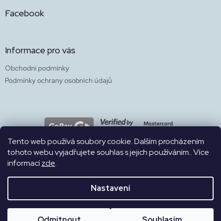
Facebook
Informace pro vás
Obchodní podmínky
Podmínky ochrany osobních údajů
Tento web používá soubory cookie. Dalším procházením
tohoto webu vyjadřujete souhlas s jejich používáním.. Více
informací
zde
.
WEB
Nastavení
Naše bezbariérová prodejna a kavárna s herničkou a zahradou 4v1
Copyright 2026
SKÁKALPES
. Všechna práva vyhrazena.
na Francouzské 15 je otevřena PO-PÁ 8.30-19h., SO a NE 10-19h.
Odmítnout
Souhlasím