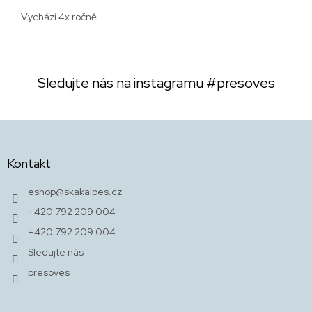
Vychází 4x ročně.
Sledujte nás na instagramu
#presoves
Z
á
p
Kontakt
a
t
eshop
@
skakalpes.cz
í
+420 792 209 004
+420 792 209 004
Sledujte nás
presoves