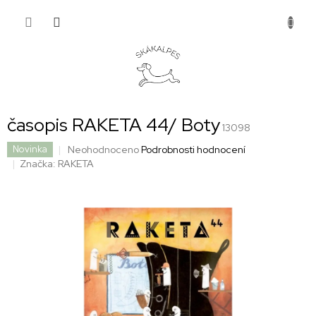
Přejít
NÁKUP
na
obsah
KOŠÍK
časopis RAKETA 44/ Boty
13098
Průměrné
Neohodnoceno
Podrobnosti hodnocení
Novinka
hodnocení
Značka:
RAKETA
produktu
je
0,0
z
5
hvězdiček.