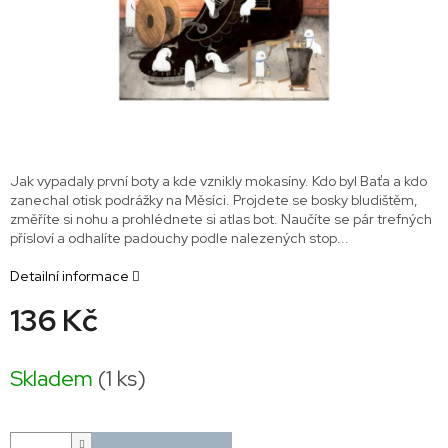
Jak vypadaly první boty a kde vznikly mokasíny. Kdo byl Baťa a kdo
zanechal otisk podrážky na Měsíci. Projdete se bosky bludištěm,
změříte si nohu a prohlédnete si atlas bot. Naučíte se pár trefných
přísloví a odhalíte padouchy podle nalezených stop...
Detailní informace
136 Kč
Měrná
cena:
Skladem
(1 ks)