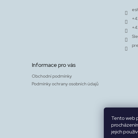
a
t
es
í
+4
+4
Sle
pr
Informace pro vás
Obchodní podmínky
Podmínky ochrany osobních údajů
Tento web p
procházením
jejich použí