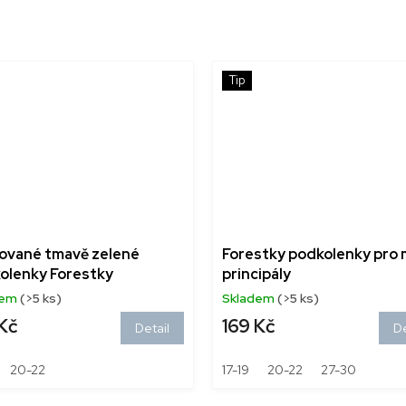
Tip
ované tmavě zelené
Forestky podkolenky pro 
olenky Forestky
principály
dem
(>5 ks)
Skladem
(>5 ks)
Kč
169 Kč
Detail
De
20-22
17-19
20-22
27-30