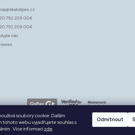
hop
@
skakalpes.cz
20 792 209 004
20 792 209 004
dujte nás
esoves
oužívá soubory cookie. Dalším
Odmítnout
S
 tohoto webu vyjadřujete souhlas s
váním.. Více informací
zde
.
WEB