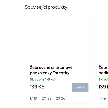
Související produkty
Žebrované smetanové
Žebr
podkolenky Forestky
podk
Skladem
(>5 ks)
Skla
139 Kč
139 
Detail
17-19
20-22
23-26
17-19