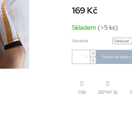
169 Kč
Měrná
cena:
Skladem
(>5 ks)
Varianta
Přidat do košíku
TISK
ZEPTAT SE
S