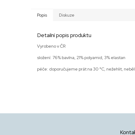
Popis
Diskuze
Detailní popis produktu
Vyrobeno v ČR
složení: 76% bavlna, 21% polyamid, 3% elastan
péče: doporučujeme prát na 30 °C, nežehlit, neběli
Z
á
p
Konta