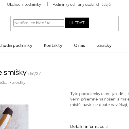
Obchodní podmínky
Podmínky ochrany osobních údajů
HLEDAT
hodní podmínky
Kontakty
O nás
Značky
é smíšky
2151/27-
ačka:
Forestky
Tyto podkolenky ocení jak děti, 
velmi příjemné na nošení a mal
místě, navíc se dobře navlékají,
Detailní informace