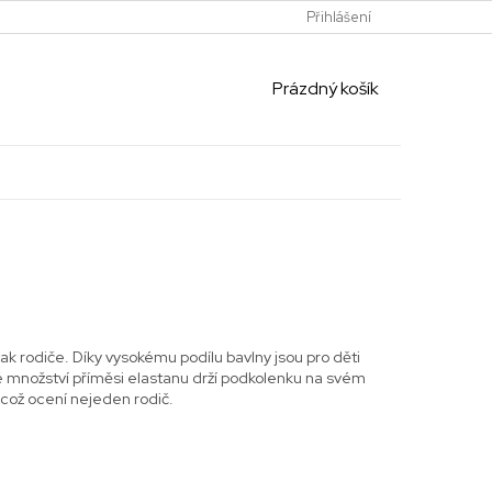
Přihlášení
NÁKUPNÍ
Prázdný košík
KOŠÍK
tak rodiče. Díky vysokému podílu bavlny jsou pro děti
é množství příměsi elastanu drží podkolenku na svém
 což ocení nejeden rodič.