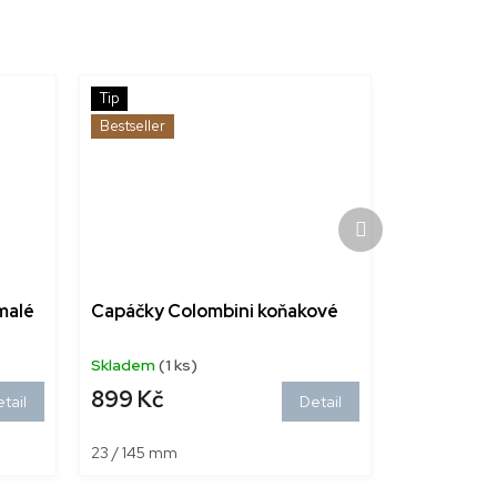
Tip
Bestseller
Další
produkt
malé
Capáčky Colombini koňakové
Skladem
(1 ks)
899 Kč
tail
Detail
23 / 145 mm