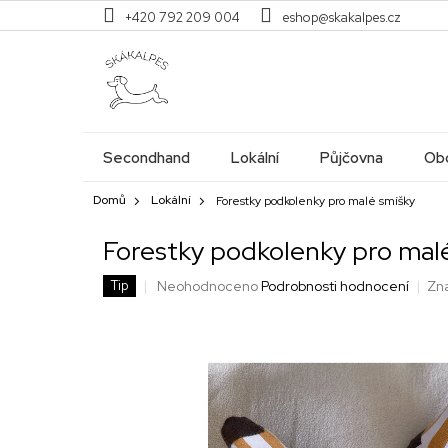
Přejít
+420 792 209 004
eshop@skakalpes.cz
na
obsah
Secondhand
Lokální
Půjčovna
Obc
Domů
Lokální
Forestky podkolenky pro malé smíšky
Forestky podkolenky pro mal
Průměrné
Neohodnoceno
Podrobnosti hodnocení
Zn
Tip
hodnocení
produktu
je
0,0
z
5
hvězdiček.