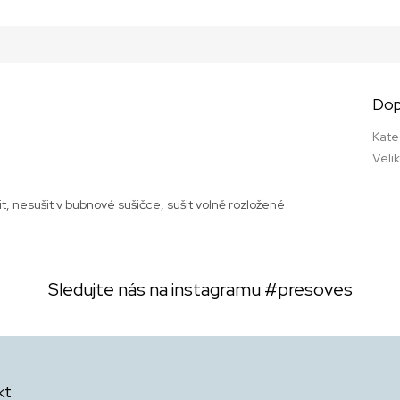
Dop
Kate
Veli
t, nesušit v bubnové sušičce, sušit volně rozložené
Sledujte nás na instagramu
#presoves
kt