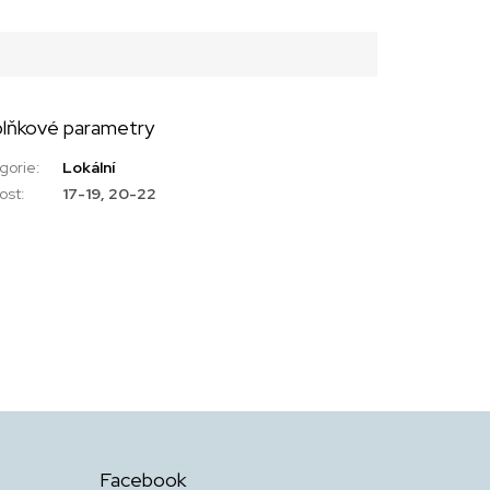
lňkové parametry
gorie
:
Lokální
kost
:
17-19, 20-22
Facebook