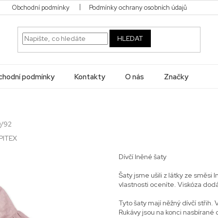
Obchodní podmínky
Podmínky ochrany osobních údajů
HLEDAT
hodní podmínky
Kontakty
O nás
Značky
9/92
PITEX
Dívčí lněné šaty
Šaty jsme ušili z látky ze směsi 
vlastnosti oceníte. Viskóza dodá
Tyto šaty mají něžný dívčí střih
Rukávy jsou na konci nasbírané d