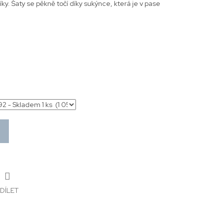
ky. Šaty se pěkně točí díky sukýnce, která je v pase
DÍLET