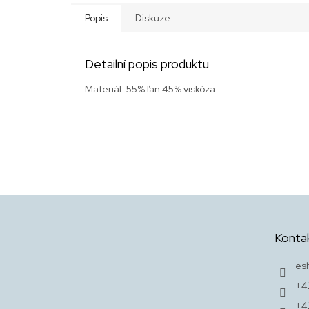
Popis
Diskuze
Detailní popis produktu
Materiál: 55% ľan 45% viskóza
Z
á
p
Konta
a
t
es
í
+4
+4