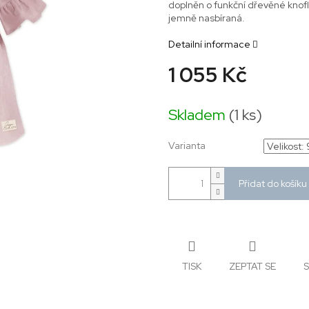
doplněn o funkční dřevěné knoflí
jemně nasbíraná.
Detailní informace
1 055 Kč
Měrná
cena:
Skladem
(1 ks)
Varianta
Přidat do košíku
TISK
ZEPTAT SE
S