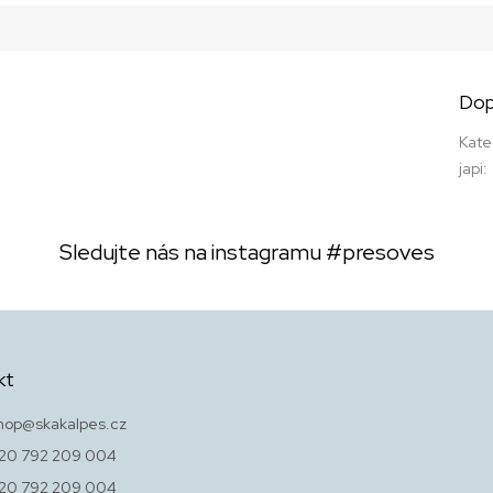
Dop
Kate
japi
:
Sledujte nás na instagramu
#presoves
kt
hop
@
skakalpes.cz
20 792 209 004
20 792 209 004