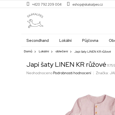
Přejít
+420 792 209 004
eshop@skakalpes.cz
na
obsah
Secondhand
Lokální
Půjčovna
Obc
Domů
Lokální
oblečení
Japi šaty LINEN KR růžové
Japi šaty LINEN KR růžové
1175
Průměrné
Neohodnoceno
Podrobnosti hodnocení
Značka:
JA
hodnocení
produktu
je
0,0
z
5
hvězdiček.