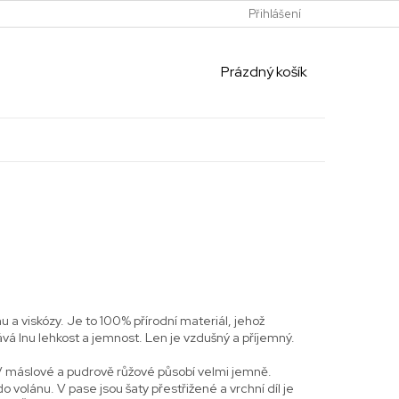
Přihlášení
NÁKUPNÍ
Prázdný košík
KOŠÍK
lnu a viskózy. Je to 100% přírodní materiál, jehož
vá lnu lehkost a jemnost. Len je vzdušný a příjemný.
. V máslové a pudrově růžové působí velmi jemně.
o volánu. V pase jsou šaty přestřižené a vrchní díl je