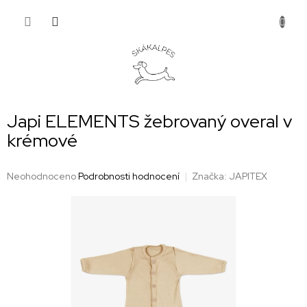
Přejít
NÁKUP
na
obsah
KOŠÍK
Japi ELEMENTS žebrovaný overal v
krémové
Průměrné
Neohodnoceno
Podrobnosti hodnocení
Značka:
JAPITEX
hodnocení
produktu
je
0,0
z
5
hvězdiček.