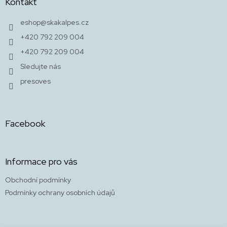
Kontakt
a
t
eshop
@
skakalpes.cz
í
+420 792 209 004
+420 792 209 004
Sledujte nás
presoves
Facebook
Informace pro vás
Obchodní podmínky
Podmínky ochrany osobních údajů