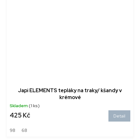
Japi ELEMENTS tepláky na traky/ kšandy v
krémové
Skladem
(1 ks)
425 Kč
Detail
98
68