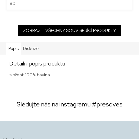
80
ZOBRAZIT VŠECHNY SOUVISEJÍCÍ PRODUKTY
Popis
Diskuze
Detailní popis produktu
složení: 100% bavlna
Sledujte nás na instagramu
#presoves
Z
á
p