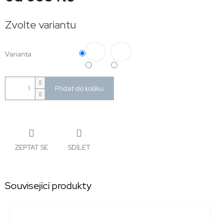
Měrná
cena:
Zvolte variantu
Varianta
Přidat do košíku
ZEPTAT SE
SDÍLET
Související produkty