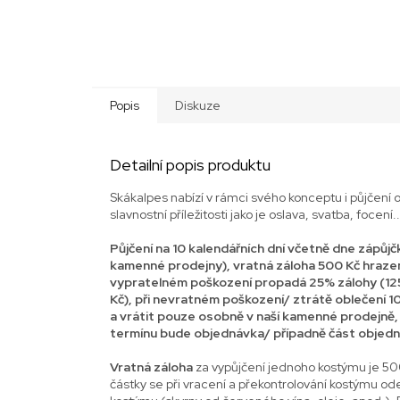
Popis
Diskuze
Detailní popis produktu
Skákalpes nabízí v rámci svého konceptu i půjčení o
slavnostní příležitosti jako je oslava, svatba, focení.
Půjčení na 10 kalendářních dní včetně dne zápůjčky 
kamenné prodejny), vratná záloha 500 Kč hra
vypratelném poškození propadá 25% zálohy (125
Kč), při nevratném poškození/ ztrátě oblečení 1
a vrátit pouze osobně v naší kamenné prodejně,
termínu bude objednávka/ případně část objed
Vratná záloha
za vypůjčení jednoho kostýmu je 500
částky se při vracení a překontrolování kostýmu od