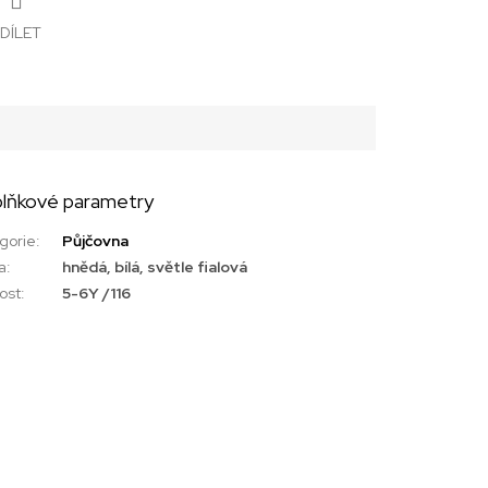
DÍLET
lňkové parametry
gorie
:
Půjčovna
a
:
hnědá, bílá, světle fialová
kost
:
5-6Y /116