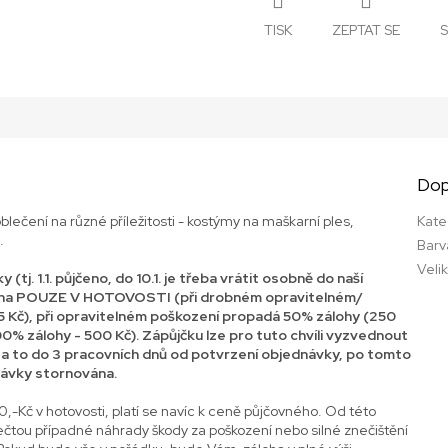
TISK
ZEPTAT SE
S
Dop
blečení na různé příležitosti - kostýmy na maškarní ples,
Kate
..
Barv
Veli
(tj. 1.1. půjčeno, do 10.1. je třeba vrátit osobně do naší
zena POUZE V HOTOVOSTI (při drobném opravitelném/
 Kč), při opravitelném poškození propadá 50% zálohy (250
00% zálohy - 500 Kč). Zápůjčku lze pro tuto chvíli vyzvednout
 a to do 3 pracovních dnů od potvrzení objednávky, po tomto
návky stornována.
,-Kč v hotovosti, platí se navíc k ceně půjčovného. Od této
ečtou případné náhrady škody za poškození nebo silné znečištění