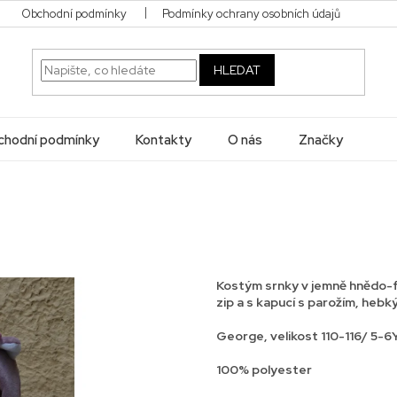
Obchodní podmínky
Podmínky ochrany osobních údajů
HLEDAT
hodní podmínky
Kontakty
O nás
Značky
Kostým srnky v jemně hnědo-fi
zip a s kapucí s parožím, hebk
George, velikost 110-116/ 5-6
100% polyester