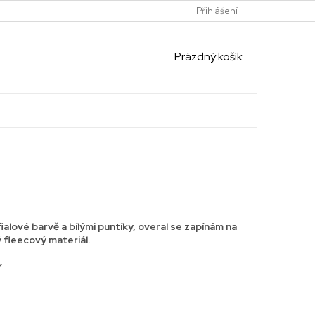
Přihlášení
NÁKUPNÍ
Prázdný košík
KOŠÍK
alové barvě a bílými puntíky, overal se zapínám na
ý fleecový materiál.
Y