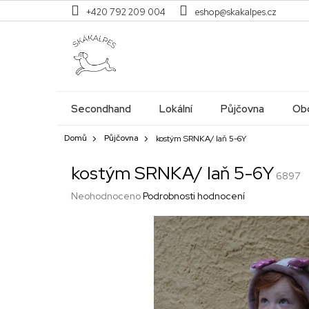
Přejít
+420 792 209 004
eshop@skakalpes.cz
na
obsah
Secondhand
Lokální
Půjčovna
Obc
Domů
Půjčovna
kostým SRNKA/ laň 5-6Y
kostým SRNKA/ laň 5-6Y
6897
Průměrné
Neohodnoceno
Podrobnosti hodnocení
hodnocení
produktu
je
0,0
z
5
hvězdiček.