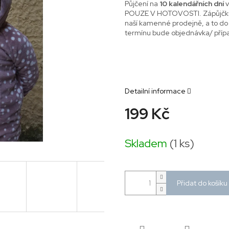
Půjčení na
10 kalendářních dní
v
POUZE V HOTOVOSTI. Zápůjčku lz
naší kamenné prodejně, a to do
termínu bude objednávka/ příp
Detailní informace
199 Kč
Měrná
cena:
Skladem
(1 ks)
Přidat do košíku