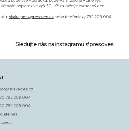
 Pokud bude vše v pořádku, bude Vám záloha v plné výši
e účtován poplatek ve výši 50,-Kč za každý nevrácený den.
ailu:
skakalpes@presoves.cz
nebo telefonicky 792 209 004.
Sledujte nás na instagramu
#presoves
kt
hop
@
skakalpes.cz
20 792 209 004
20 792 209 004
dujte nás
esoves