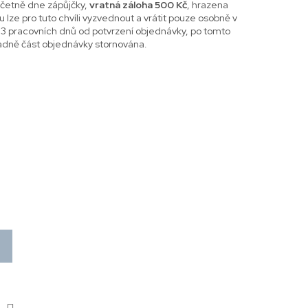
četně dne zápůjčky,
vratná záloha 500 Kč
, hrazena
e pro tuto chvíli vyzvednout a vrátit pouze osobně v
 3 pracovních dnů od potvrzení objednávky, po tomto
adně část objednávky stornována.