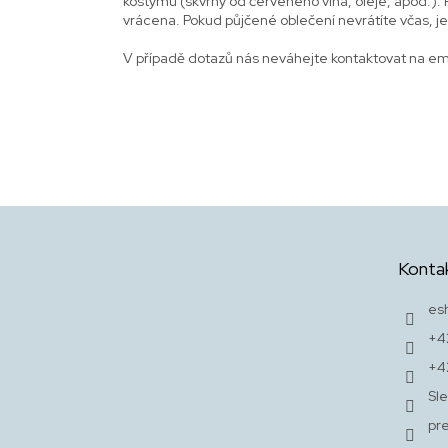
kostýmu (skvrny od červeného vína, oleje, apod.).
vrácena.
Pokud půjčené oblečení nevrátíte včas, j
V případě dotazů nás neváhejte kontaktovat na em
Z
á
p
Konta
a
t
es
í
+4
+4
Sle
pr