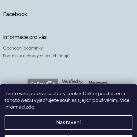
Facebook
Informace pro vás
Obchodní podmínky
Podmínky ochrany osobních údajů
Tento web používá soubory cookie. Dalším procházením
tohoto webu vyjadřujete souhlas s jejich používáním.. Více
informací
zde
.
WEB
Nastavení
Naše bezbariérová prodejna a kavárna s herničkou a zahradou 4v1
Copyright 2026
SKÁKALPES
. Všechna práva vyhrazena.