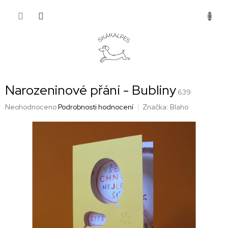
Přejít
NÁKUP
na
obsah
KOŠÍK
Narozeninové přání - Bubliny
639
Průměrné
Neohodnoceno
Podrobnosti hodnocení
Značka:
Blaho
hodnocení
produktu
je
0,0
z
5
hvězdiček.