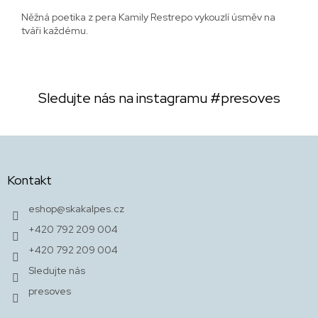
Něžná poetika z pera Kamily Restrepo vykouzlí úsměv na
tváři každému.
Sledujte nás na instagramu
#presoves
Z
á
p
Kontakt
a
t
eshop
@
skakalpes.cz
í
+420 792 209 004
+420 792 209 004
Sledujte nás
presoves