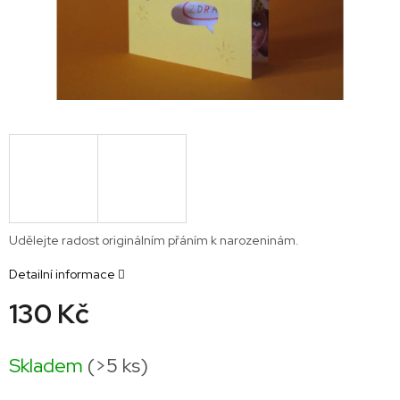
Udělejte radost originálním přáním k narozeninám.
Detailní informace
130 Kč
Měrná
cena:
Skladem
(>5 ks)