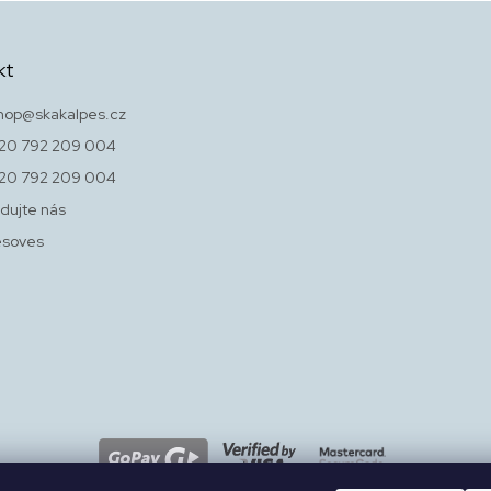
kt
hop
@
skakalpes.cz
20 792 209 004
20 792 209 004
dujte nás
esoves