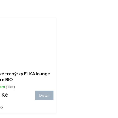
ké trenýrky ELKA lounge
re BIO
dem
(1 ks)
 Kč
Detail
40