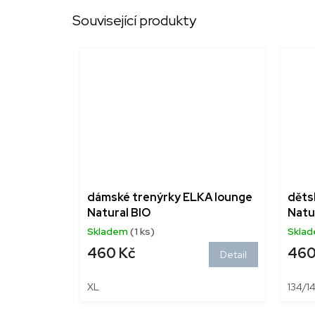
Související produkty
dámské trenýrky ELKA lounge
děts
Natural BIO
Natu
Skladem
(1 ks)
Skla
460 Kč
460
Detail
XL
134/1