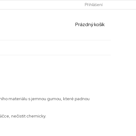
Přihlášení
NÁKUPNÍ
Prázdný košík
KOŠÍK
itního materiálu s jemnou gumou, které padnou
šičce, nečistit chemicky.