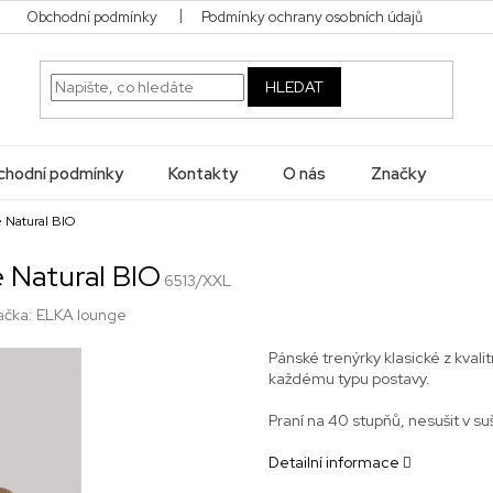
Obchodní podmínky
Podmínky ochrany osobních údajů
HLEDAT
hodní podmínky
Kontakty
O nás
Značky
 Natural BIO
 Natural BIO
6513/XXL
ačka:
ELKA lounge
Pánské trenýrky klasické z kval
každému typu postavy.
Praní na 40 stupňů, nesušit v su
Detailní informace