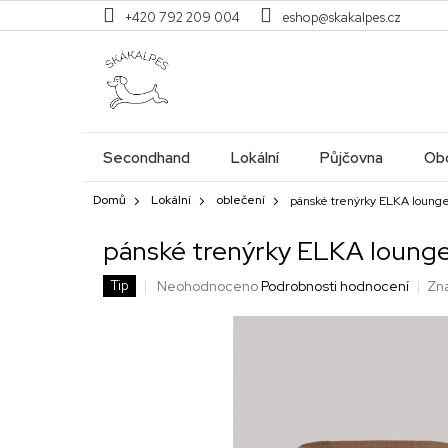
Přejít
+420 792 209 004
eshop@skakalpes.cz
na
obsah
Secondhand
Lokální
Půjčovna
Obc
Domů
Lokální
oblečení
pánské trenýrky ELKA lounge
pánské trenýrky ELKA lounge
Průměrné
Neohodnoceno
Podrobnosti hodnocení
Zn
Tip
hodnocení
produktu
je
0,0
z
5
hvězdiček.