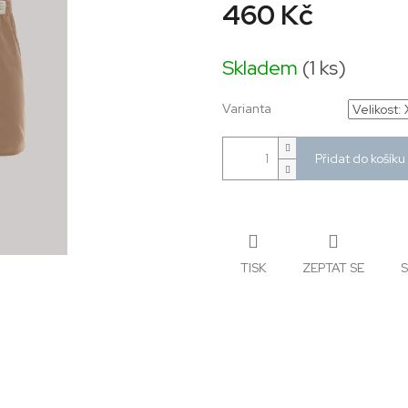
460 Kč
Měrná
cena:
Skladem
(1 ks)
Varianta
Přidat do košíku
TISK
ZEPTAT SE
S