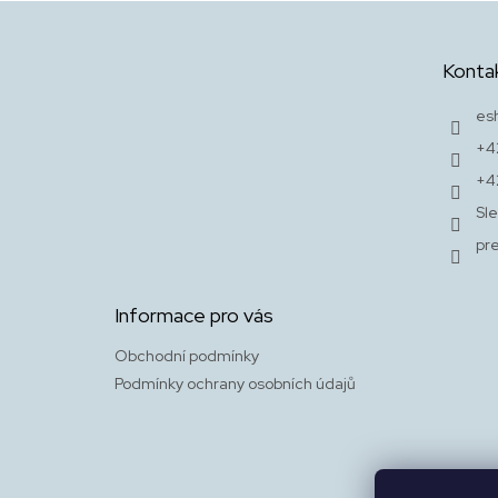
Z
á
p
Konta
a
t
es
í
+4
+4
Sle
pr
Informace pro vás
Obchodní podmínky
Podmínky ochrany osobních údajů