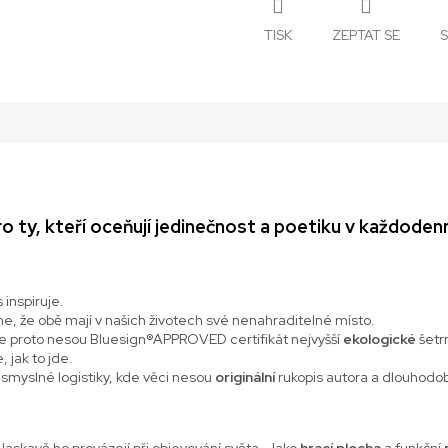
TISK
ZEPTAT SE
S
o ty, kteří oceňují jedinečnost a poetiku v každoden
s inspiruje.
me, že obě mají v našich životech své nenahraditelné místo.
ze proto nesou Bluesign®APPROVED certifikát nejvyšší
ekologické
šetr
, jak to jde.
myslné logistiky, kde věci nesou
originální
rukopis autora a dlouhodob
 laskavě ho provázejí při objevování světa. Jako
hrací plocha
a funkční