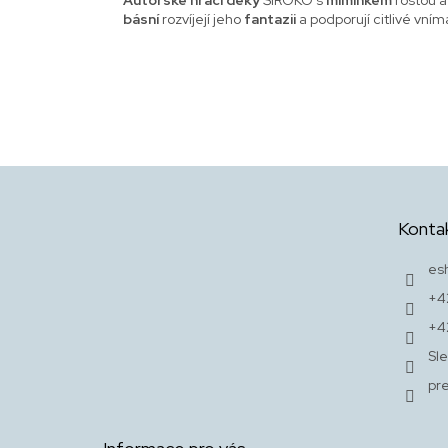
básní
rozvíjejí jeho
fantazii
a podporují citlivé vní
Z
á
p
Konta
a
t
es
í
+4
+4
Sle
pr