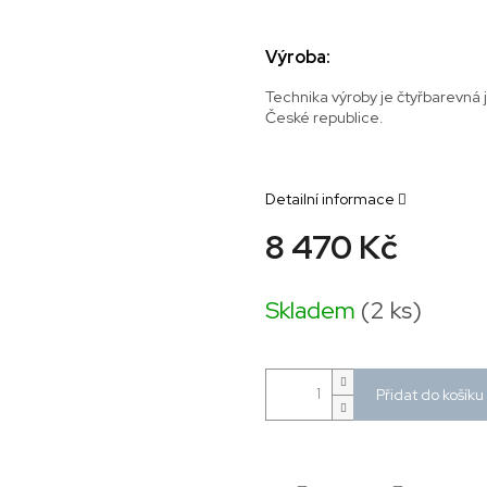
Výroba:
Technika výroby je čtyřbarevná 
České republice.
Detailní informace
8 470 Kč
Měrná
cena:
Skladem
(2 ks)
Přidat do košíku