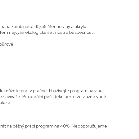
ýchaná kombinace 45/55 Merino vlny a akrylu
em nejvyšší ekologické šetrnosti a bezpečnosti.
Špůrové.
lu můžete prát v pračce. Používejte program na vlnu,
ez aviváže. Pro ideální péči deku perte ve vlažné vodě
oloze.
prát na běžný prací program na 40%. Nedoporučujeme