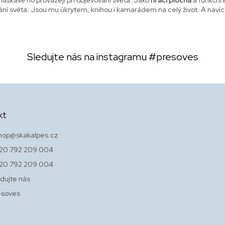
mání světa. Jsou mu úkrytem, knihou i kamarádem na celý život. A navíc
Sledujte nás na instagramu
#presoves
kt
hop
@
skakalpes.cz
20 792 209 004
20 792 209 004
dujte nás
esoves