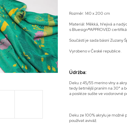
Rozměr: 140 x 200 cm
Materiál: Měkká, hřejivá a nad
s Bluesign®APPROVED certifikát
Součástí je sada básní Zuzany 
Vyrobeno v České republice.
Údržba:
Deku z 45/55 merino vlny a akry
tedy šetrnější praním na 30° a b
a posléze sušte ve vodorovné p
Deku ze 100% akrylu je možné 
používat aviváž.