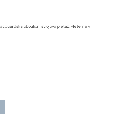
jacquardská oboulícní strojová pletáž. Pleteme v