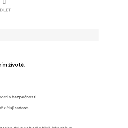
DÍLET
ním životě.
nosti a
bezpečnost
i.
ě dělají
radost.
merino deka
ho hladí a hřejí, jako
sbírka