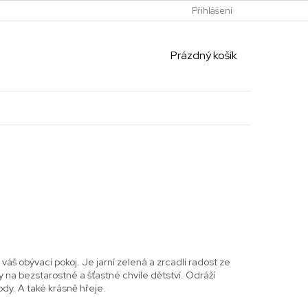
Přihlášení
NÁKUPNÍ
Prázdný košík
KOŠÍK
 váš obývací pokoj. Je jarní zelená a zrcadlí radost ze
y na bezstarostné a šťastné chvíle dětství. Odráží
ody. A také krásně hřeje.