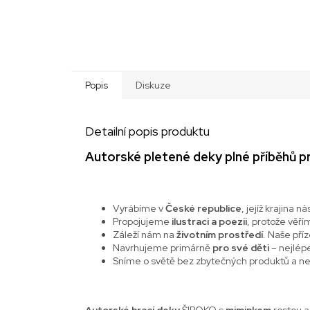
Popis
Diskuze
Detailní popis produktu
Autorské pletené deky plné příběhů pr
Vyrábíme v
České republice
, jejíž krajina ná
Propojujeme
ilustraci a poezii
, protože věří
Záleží nám na
životním prostředí
. Naše pří
Navrhujeme primárně
pro své děti
– nejlépe
Sníme o světě bez zbytečných produktů a nes
Autorské hrací
deky
ŠIROKO s
miminkem
rostou a