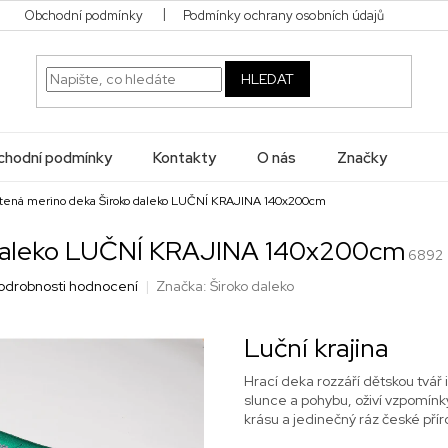
Obchodní podmínky
Podmínky ochrany osobních údajů
HLEDAT
hodní podmínky
Kontakty
O nás
Značky
tená merino deka Široko daleko LUČNÍ KRAJINA 140x200cm
 daleko LUČNÍ KRAJINA 140x200cm
6892
odrobnosti hodnocení
Značka:
Široko daleko
Luční krajina
Hrací deka rozzáří dětskou tvář i
slunce a pohybu, oživí vzpomínk
krásu a jedinečný ráz české přír