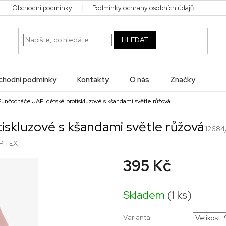
Obchodní podmínky
Podmínky ochrany osobních údajů
HLEDAT
hodní podmínky
Kontakty
O nás
Značky
Punčocháče JAPI dětské protiskluzové s kšandami světle růžová
skluzové s kšandami světle růžová
12684
PITEX
395 Kč
Měrná
cena:
Skladem
(1 ks)
Varianta