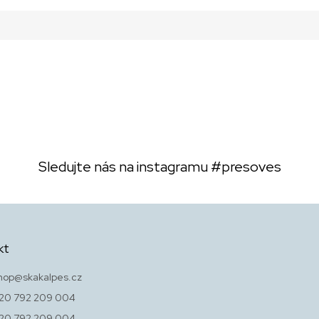
Sledujte nás na instagramu
#presoves
kt
hop
@
skakalpes.cz
20 792 209 004
20 792 209 004