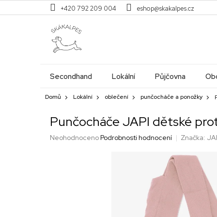
Přejít
+420 792 209 004
eshop@skakalpes.cz
na
obsah
Secondhand
Lokální
Půjčovna
Obc
Domů
Lokální
oblečení
punčocháče a ponožky
Punčocháče JAPI dětské proti
Průměrné
Neohodnoceno
Podrobnosti hodnocení
Značka:
JA
hodnocení
produktu
je
0,0
z
5
hvězdiček.