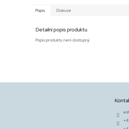
Popis
Diskuze
Detailní popis produktu
Popis produktu není dostupný
Z
á
p
Konta
a
t
es
í
+4
+4