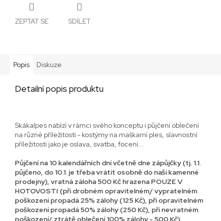
ZEPTAT SE
SDÍLET
Popis
Diskuze
Detailní popis produktu
Skákalpes nabízí v rámci svého konceptu i půjčení oblečení
na různé příležitosti - kostýmy na maškarní ples, slavnostní
příležitosti jako je oslava, svatba, focení...
Půjčení na 10 kalendářních dní včetně dne zápůjčky (tj. 1.1.
půjčeno, do 10.1. je třeba vrátit osobně do naší kamenné
prodejny), vratná záloha 500 Kč hrazena POUZE V
HOTOVOSTI (při drobném opravitelném/ vypratelném
poškození propadá 25% zálohy (125 Kč), při opravitelném
poškození propadá 50% zálohy (250 Kč), při nevratném
poškození/ ztrátě oblečení 100% zálohy - 500 Kč).