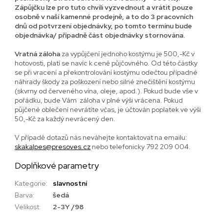
Zápůjčku lze pro tuto chvíli vyzvednout a vrátit pouze
osobně v naší kamenné prodejně, a to do 3 pracovních
dnů od potvrzení objednávky, po tomto termínu bude
objednávka/ případně část objednávky stornována.
Vratná záloha
za vypůjčení jednoho kostýmu je 500,-Kč v
hotovosti, platí se navíc k ceně půjčovného. Od této částky
se při vracení a překontrolování kostýmu odečtou případné
náhrady škody za poškození nebo silné znečištění kostýmu
(skvrny od červeného vína, oleje, apod.). Pokud bude vše v
pořádku, bude Vám záloha v plné výši vrácena.
Pokud
půjčené oblečení nevrátíte včas, je účtován poplatek ve výši
50,-Kč za každý nevrácený den.
V případě dotazů nás neváhejte kontaktovat na emailu:
skakalpes@presoves.cz
nebo telefonicky 792 209 004.
Doplňkové parametry
Kategorie
:
slavnostní
Barva
:
šedá
Velikost
:
2-3Y /98