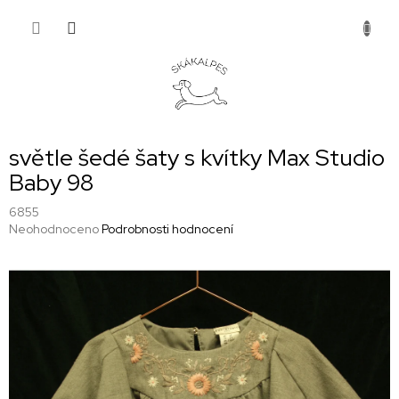
Přejít
NÁKUP
na
obsah
KOŠÍK
světle šedé šaty s kvítky Max Studio
Baby 98
6855
Průměrné
Neohodnoceno
Podrobnosti hodnocení
hodnocení
produktu
je
0,0
z
5
hvězdiček.