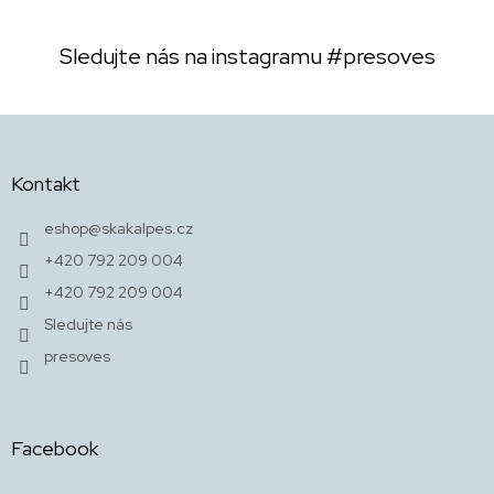
Sledujte nás na instagramu
#presoves
Z
á
p
Kontakt
a
t
eshop
@
skakalpes.cz
í
+420 792 209 004
+420 792 209 004
Sledujte nás
presoves
Facebook