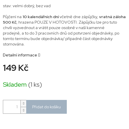
stav: velmi dobrý, bez vad
Půjčení na
10 kalendářních dní
včetně dne zápůjčky,
vratná záloha
500 Kč
, hrazena POUZE V HOTOVOSTI. Zápůjčku lze pro tuto
chvíli vyzvednout a vrátit pouze osobně v naší kamenné
prodejně, a to do 3 pracovních dnů od potvrzení objednávky, po
tomto termínu bude objednávka/ případně část objednávky
stornována.
Detailní informace
149 Kč
Měrná
cena:
Skladem
(1 ks)
Přidat do košíku