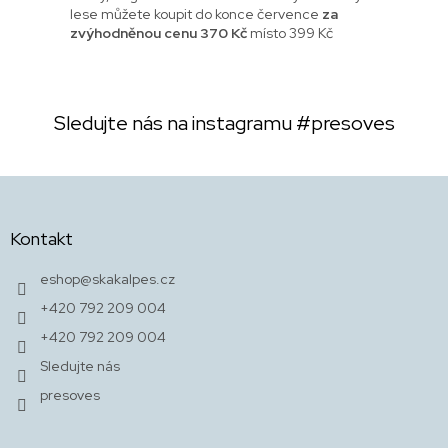
lese můžete koupit do konce července
za
zvýhodněnou cenu 370 Kč
místo 399 Kč
Sledujte nás na instagramu
#presoves
Z
á
p
Kontakt
a
t
eshop
@
skakalpes.cz
í
+420 792 209 004
+420 792 209 004
Sledujte nás
presoves