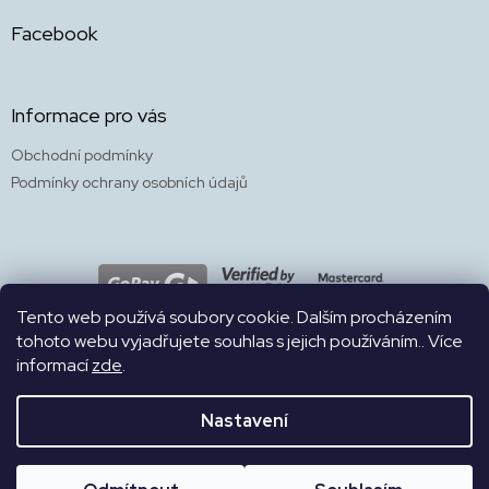
Facebook
Informace pro vás
Obchodní podmínky
Podmínky ochrany osobních údajů
Tento web používá soubory cookie. Dalším procházením
tohoto webu vyjadřujete souhlas s jejich používáním.. Více
informací
zde
.
WEB
Nastavení
Naše bezbariérová prodejna a kavárna s herničkou a zahradou 4v1
Copyright 2026
SKÁKALPES
. Všechna práva vyhrazena.
na Francouzské 15 je otevřena PO-PÁ 8.30-19h., SO a NE 10-19h.