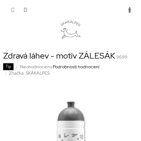
Přejít
NÁKUP
na
obsah
KOŠÍK
Zdravá láhev - motiv ZÁLESÁK
9699
Průměrné
Neohodnoceno
Podrobnosti hodnocení
Tip
hodnocení
Značka:
SKÁKALPES
produktu
je
0,0
z
5
hvězdiček.