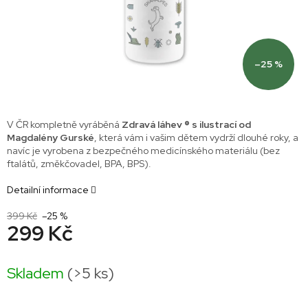
–25 %
V ČR kompletně vyráběná
Zdravá láhev ® s ilustrací od
Magdalény Gurské
, která vám i vašim dětem vydrží dlouhé roky, a
navíc je vyrobena z bezpečného medicínského materiálu (bez
ftalátů, změkčovadel, BPA, BPS).
Detailní informace
399 Kč
–25 %
299 Kč
Měrná
cena:
Skladem
(>5 ks)