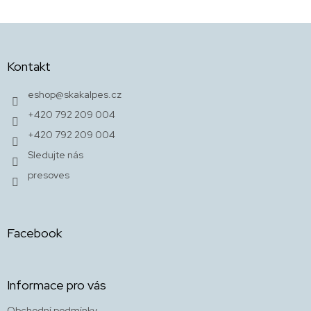
Z
á
p
Kontakt
a
t
eshop
@
skakalpes.cz
í
+420 792 209 004
+420 792 209 004
Sledujte nás
presoves
Facebook
Informace pro vás
Obchodní podmínky