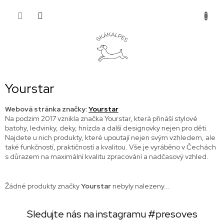
Přejít
NÁKUP
na
obsah
KOŠÍK
Yourstar
Webová stránka značky:
Yourstar
Na podzim 2017 vznikla značka Yourstar, která přináší stylové
batohy, ledvinky, deky, hnízda a další designovky nejen pro děti.
Najdete u nich produkty, které upoutají nejen svým vzhledem, ale
také funkčností, praktičností a kvalitou. Vše je vyráběno v Čechách
s důrazem na maximální kvalitu zpracování a nadčasový vzhled.
Žádné produkty značky
Yourstar
nebyly nalezeny...
Sledujte nás na instagramu
#presoves